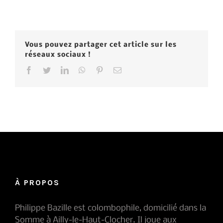
Vous pouvez partager cet article sur les
réseaux sociaux !
facebook
twitter
linkedin
whatsapp
pinterest
Email
À PROPOS
Philippe Bazille est colombophile, domicilié dans la
Somme à Ailly-le-Haut-Clocher. Il joue aux