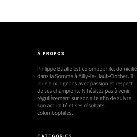
À PROPOS
Philippe Bazille est colombophile, domicilié
dans la Somme à Ailly-le-Haut-Clocher. Il
joue aux pigeons avec passion et respect
de ses champions. N'hésitez pas à venir
régulièrement sur son site afin de suivre
son actualité et ses résultats
colombophiles.
CATEGORIES